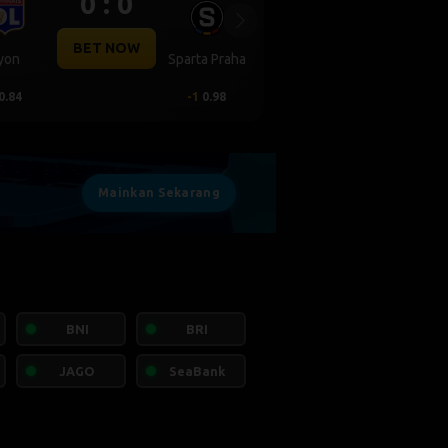
0 : 0
Next
BET NOW
Union Saint-
 Glimt
Gilloise
5
0.77
-0.75
-0.95
Mainkan Sekarang
BNI
BRI
JAGO
SeaBank