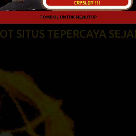
TOMBOL UNTUK MENUTUP
OT SITUS TEPERCAYA SEJA