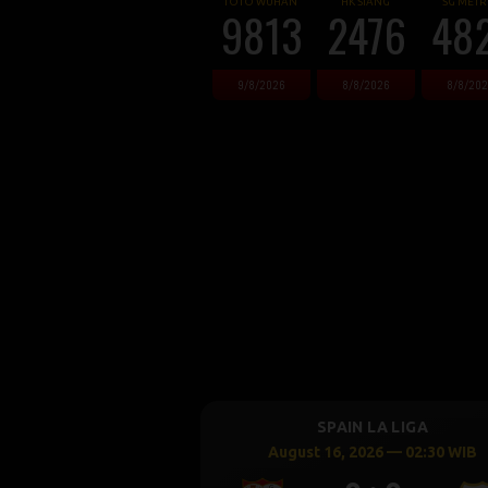
TOTO WUHAN
HK SIANG
SG MET
9813
2476
48
9/8/2026
8/8/2026
8/8/20
UEFA CHAMPIONS LEAGUE QUALIF
August 12, 2026 — 01:30 WIB