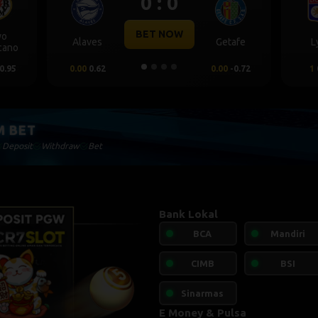
0 : 0
BET NOW
Slovan
bahce
Mjallby
Bodo
Bratislava
.87
0.5
0.83
-0.5
0.99
0.7
M BET
Deposit
Withdraw
Bet
Bank Lokal
BCA
Mandiri
CIMB
BSI
Sinarmas
E Money & Pulsa