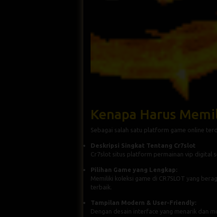
Kenapa Harus Memi
Sebagai salah satu platform game online te
Deskripsi Singkat Tentang Cr7slot
Cr7slot situs platform permainan vip digital
Pilihan Game yang Lengkap:
Memiliki koleksi game di CR7SLOT yang berag
terbaik.
Tampilan Modern & User-Friendly:
Dengan desain interface yang menarik dan 