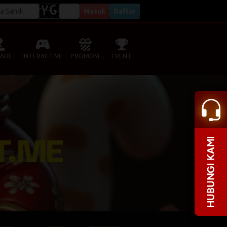
LAMAT DATANG DI CR7SLOT SITUS TERMEWAH DAN PALING DI SUKAI DENGAN BANYAK
Masuk
Daftar
ADE
INTERACTIVE
PROMOSI
EVENT