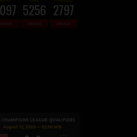
MACAU
QATAR
HONGKONG
097
5256
2797
/8/2026
8/8/2026
8/8/2026
A CHAMPIONS LEAGUE QUALIFIERS
August 11, 2026 — 22:59 WIB