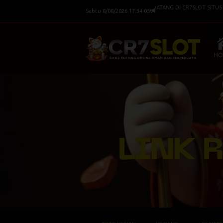
SELAMAT DATANG DI CR7SLOT SITUS TERME
Sabtu 8/08/2026 17:34:06
HO