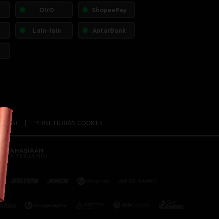
OVO
ShopeePay
Lain-lain
AntarBank
RIVASI
|
PERSETUJUAN COOKIES