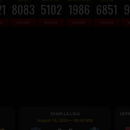
RO
SYDNEY
SINGAPORE
MALAYSIA SIANG
MALAYSIA
21
8083
5102
1986
6851
9
26
8/8/2026
8/8/2026
8/8/2026
8/8/2026
8
IERS
UEFA CHAMPIONS LEAGUE QUALIFIERS
UEF
August 12, 2026 — 01:15 WIB