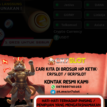
Jenius
DANA
GOPAY
LinkAja
Telkomsel
Axiata
Crypto Currency
USDT
PERATURAN
|
INFORMASI BANK
|
HUBUNGI KAMI
|
KEBIJAKAN P