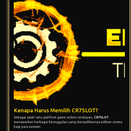
Kenapa Harus Memilih CR7SLOT?
Sebagai salah satu platform game online terdepan,
CR7SLOT
menawarkan berbagai keunggulan yang menjadikannya pilihan utama
bagi para pemain: