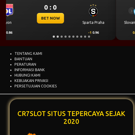
0 : 0
Previous
Ne
BET NOW
a
Slovan Bratislava
Mjallby
0.5
0.83
-0.5
0.99
TENTANG KAMI
BANTUAN
PERATURAN
INFORMASI BANK
HUBUNGI KAMI
KEBIJAKAN PRIVASI
PERSETUJUAN COOKIES
CR7SLOT SITUS TEPERCAYA SEJAK
2020