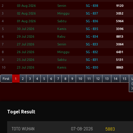
2
03 Aug 2026
Senin
SG - 838
9120
3
02 Aug 2026
Minggu
SG - 837
3052
4
01 Aug 2026
Sabtu
SG - 836
5964
5
30 Jul 2026
Kamis
SG - 835
3396
6
29 Jul 2026
Rabu
SG - 834
8813
7
27 Jul 2026
Senin
SG - 833
3064
8
26 Jul 2026
Minggu
SG - 832
6431
9
25 Jul 2026
Sabtu
SG - 831
5131
10
23 Jul 2026
Kamis
SG - 830
8863
First
1
2
3
4
5
6
7
8
9
10
11
12
13
14
15
(
)
Togel Result
TOTO WUHAN
07-08-2026
5883